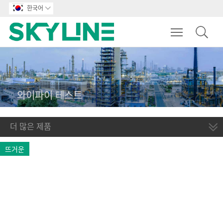
한국어

Toggle main m
와이파이 테스트
더 많은 제품
뜨거운