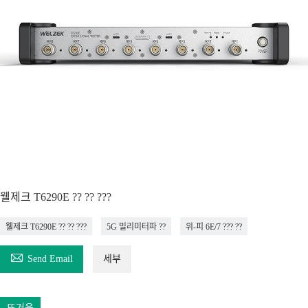
웰제크 T6290E ?? ?? ???
웰제크 T6290E ?? ?? ???
5G 밀리미터파 ??
위-피 6E/7 ??? ??

Send Email
세부
뜨거운